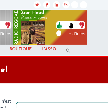
REGGAE
Zion Head
Police A Killer
RADIO
d'infos
+ d'infos
BOUTIQUE
L’ASSO
el
 n’est
ent