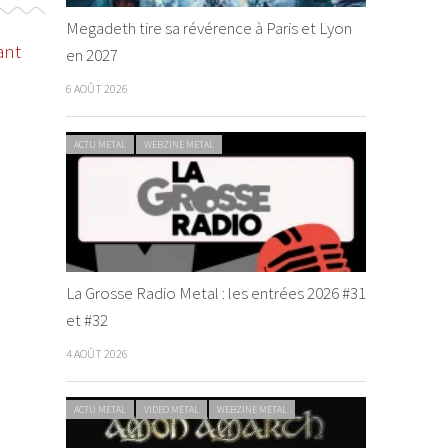
Megadeth tire sa révérence à Paris et Lyon
ant
en 2027
6 AOÛT 2026
ACTU METAL
WEBZINE METAL
La Grosse Radio Metal : les entrées 2026 #31
et #32
4 AOÛT 2026
ACTU METAL
VIDEO METAL
WEBZINE METAL