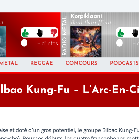
Korpiklaani
METAL
it
Birra Birra [Feat. ...
RADIO
+ d'infos
+ 
METAL
REGGAE
CONCOURS
PODCASTS
ilbao Kung-Fu – L’Arc-En-Ci
se et doté d’un gros potentiel, le groupe Bilbao Kung-Fu
psyche). Pour ses débuts, les quatre francophones mett