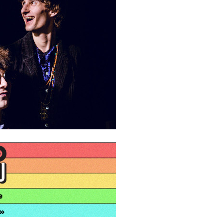
I
LE GROS RIFFIFI
S RIFFIFI –
LE GROS RIFFIFI – Su
as Riffifi 2025 !!!
The Covers !!!