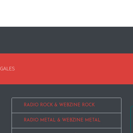
EGALES
RADIO ROCK & WEBZINE ROCK
RADIO METAL & WEBZINE METAL