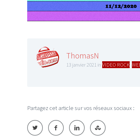
ThomasN
13 janvier 2021 in
VIDEO ROCK
,
WE
Partagez cet article sur vos réseaux sociaux :