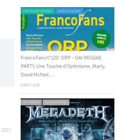
PARTENAIRE GENERAL
WEBZINE GLOBAL
FrancoFans n°120 : ORP – OAI REGGAE
PARTY, Une Touche d’Optimisme, Marty,
David McNeil…
6 AOÛT 2026
ACTU METAL
WEBZINE METAL
r 2021