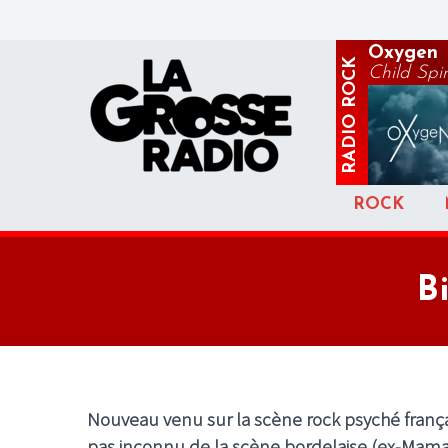
Oxygen
ROCK
Child Spir
RADIO
ROCK
B
Nouveau venu sur la scène rock psyché françai
pas inconnu de la scène bordelaise (ex-Mama