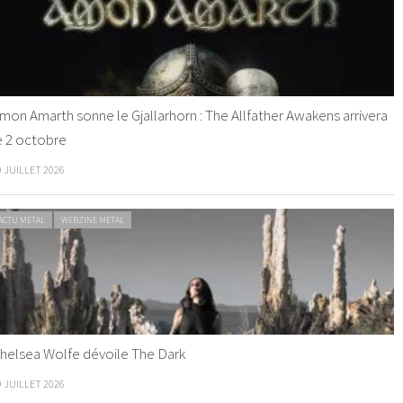
mon Amarth sonne le Gjallarhorn : The Allfather Awakens arrivera
e 2 octobre
0 JUILLET 2026
ACTU METAL
WEBZINE METAL
helsea Wolfe dévoile The Dark
9 JUILLET 2026