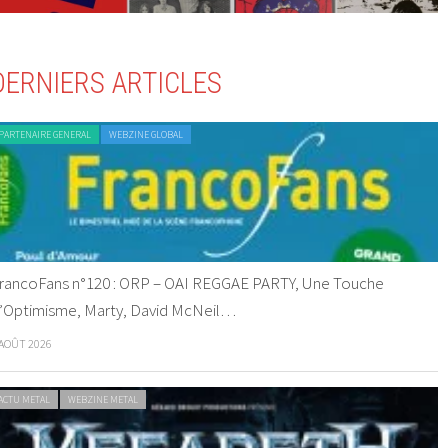
DERNIERS ARTICLES
PARTENAIRE GENERAL
WEBZINE GLOBAL
rancoFans n°120 : ORP – OAI REGGAE PARTY, Une Touche
’Optimisme, Marty, David McNeil…
 AOÛT 2026
ACTU METAL
WEBZINE METAL