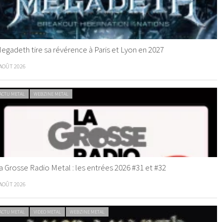
egadeth tire sa révérence à Paris et Lyon en 2027
 AOÛT 2026
ACTU METAL
WEBZINE METAL
a Grosse Radio Metal : les entrées 2026 #31 et #32
 AOÛT 2026
ACTU METAL
VIDEO METAL
WEBZINE METAL