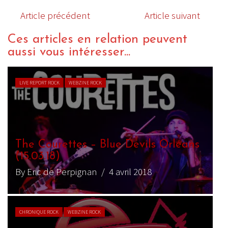
Article précédent
Article suivant
Ces articles en relation peuvent
aussi vous intéresser...
LIVE REPORT ROCK
WEBZINE ROCK
The Courettes – Blue Devils Orléans
(15.03.18)
By Eric de Perpignan
/ 4 avril 2018
CHRONIQUE ROCK
WEBZINE ROCK