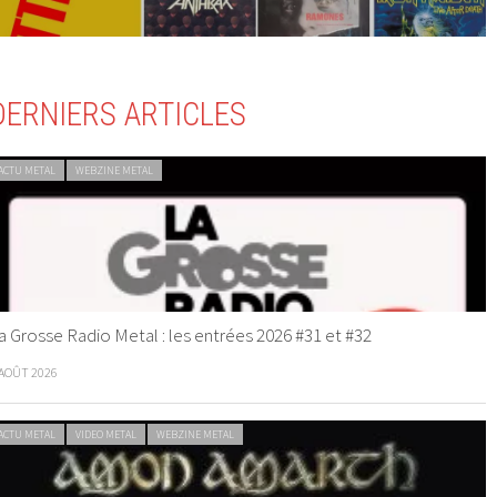
DERNIERS ARTICLES
ACTU METAL
WEBZINE METAL
a Grosse Radio Metal : les entrées 2026 #31 et #32
 AOÛT 2026
ACTU METAL
VIDEO METAL
WEBZINE METAL