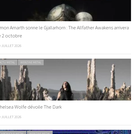
mon Amarth sonne le Gjallarhorn : The Allfather Awakens arrivera
e 2 octobre
0 JUILLET 2026
ACTU METAL
WEBZINE METAL
helsea Wolfe dévoile The Dark
9 JUILLET 2026
CHRONIQUE METAL
WEBZINE METAL