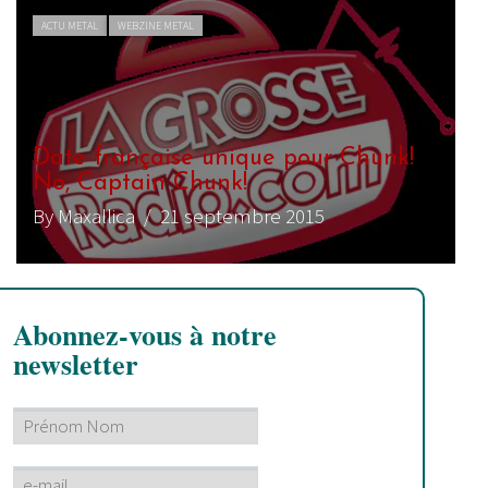
ACTU METAL
WEBZINE METAL
Date française unique pour Chunk!
No, Captain Chunk!
By Maxallica
/ 21 septembre 2015
Abonnez-vous à notre
newsletter