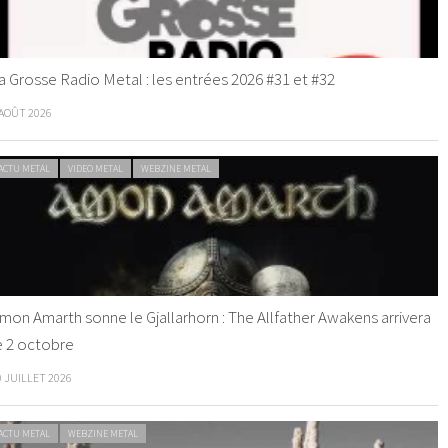
a Grosse Radio Metal : les entrées 2026 #31 et #32
 AOÛT 2026
ACTU METAL
VIDEO METAL
WEBZINE METAL
mon Amarth sonne le Gjallarhorn : The Allfather Awakens arrivera
e 2 octobre
0 JUILLET 2026
ACTU METAL
WEBZINE METAL