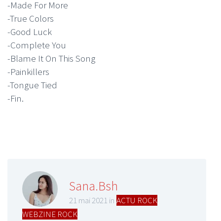
-Made For More
-True Colors
-Good Luck
-Complete You
-Blame It On This Song
-Painkillers
-Tongue Tied
-Fin.
Sana.Bsh
21 mai 2021 in
ACTU ROCK
,
WEBZINE ROCK