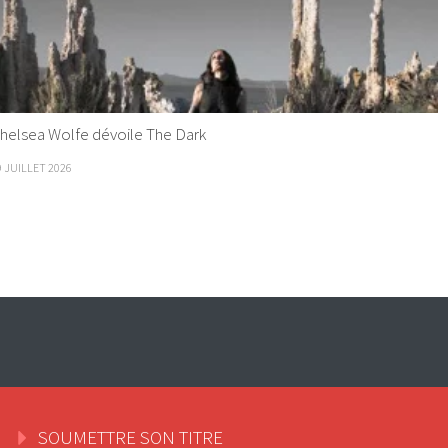
helsea Wolfe dévoile The Dark
9 JUILLET 2026
SOUMETTRE SON TITRE