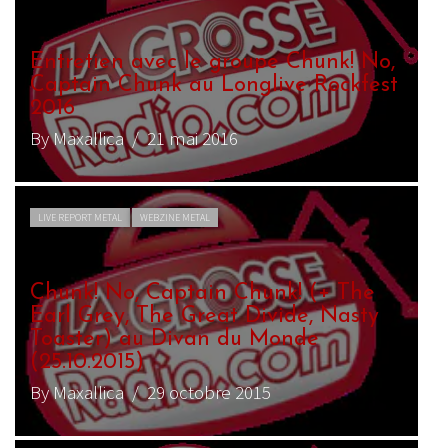
Entretien avec le groupe Chunk! No,
Captain Chunk au Longlive Rockfest
2016
By Maxallica
/ 21 mai 2016
LIVE REPORT METAL
WEBZINE METAL
Chunk! No, Captain Chunk! (+ The
Earl Grey, The Great Divide, Nasty
Toaster) au Divan du Monde
(25.10.2015)
By Maxallica
/ 29 octobre 2015