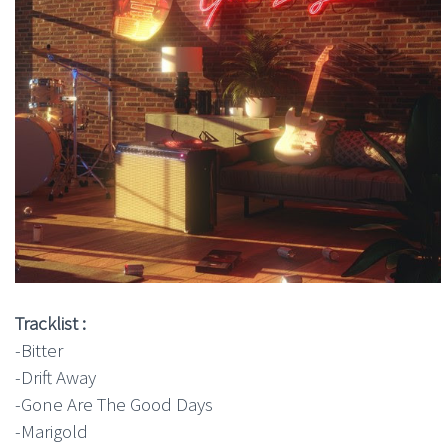
Tracklist :
-Bitter
-Drift Away
-Gone Are The Good Days
-Marigold