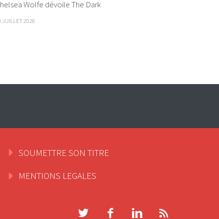
helsea Wolfe dévoile The Dark
9 JUILLET 2026
SOUMETTRE SON TITRE
MENTIONS LEGALES