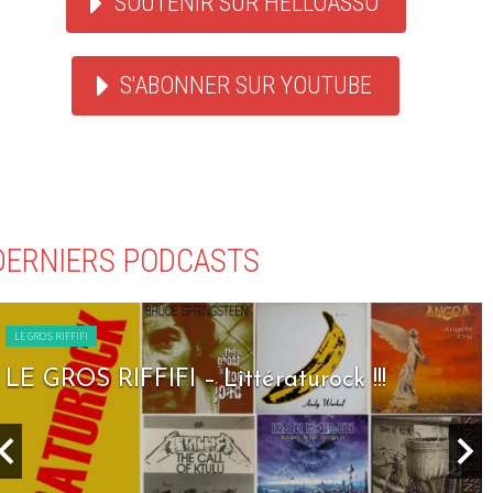
SOUTENIR SUR HELLOASSO
S'ABONNER SUR YOUTUBE
DERNIERS PODCASTS
LE GROS RIFFIFI
LE GROS RIFFIFI – Littératurock !!!