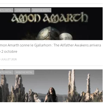
ACTU METAL
VIDEO METAL
WEBZINE METAL
mon Amarth sonne le Gjallarhorn : The Allfather Awakens arrivera
e 2 octobre
0 JUILLET 2026
ACTU METAL
WEBZINE METAL