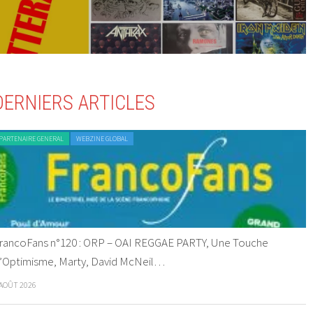
DERNIERS ARTICLES
PARTENAIRE GENERAL
WEBZINE GLOBAL
rancoFans n°120 : ORP – OAI REGGAE PARTY, Une Touche
’Optimisme, Marty, David McNeil…
 AOÛT 2026