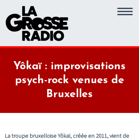
Yôkaï : improvisations
psych-rock venues de
Bruxelles
La troupe bruxelloise Yôkaï, créée en 2011, vient de