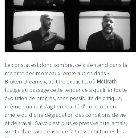
Le constat est donc sombre, cela s’entend dans la
majorité des morceaux, entre autres dans «
Broken Dreams », au titre explicite, où
McIlrath
fustige au passage cette tendance à qualifier toute
évolution de progrès, sans possibilité de critique,
même quand il s’agit en réalité d’un retour en
arrière ou d’une dégradation des conditions de vie
et de travail. Sa voix est plus expressive que jamais,
son timbre caractéristique fait ressentir toutes les