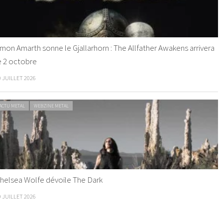
mon Amarth sonne le Gjallarhorn : The Allfather Awakens arrivera
e 2 octobre
0 JUILLET 2026
ACTU METAL
WEBZINE METAL
helsea Wolfe dévoile The Dark
9 JUILLET 2026