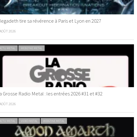
egadeth tire sa révérence à Paris et Lyon en 2027
 AOÛT 2026
ACTU METAL
WEBZINE METAL
a Grosse Radio Metal : les entrées 2026 #31 et #32
 AOÛT 2026
ACTU METAL
VIDEO METAL
WEBZINE METAL