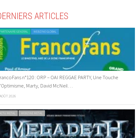
DERNIERS ARTICLES
PARTENAIRE GENERAL
WEBZINE GLOBAL
rancoFans n°120 : ORP – OAI REGGAE PARTY, Une Touche
’Optimisme, Marty, David McNeil…
 AOÛT 2026
ACTU METAL
WEBZINE METAL