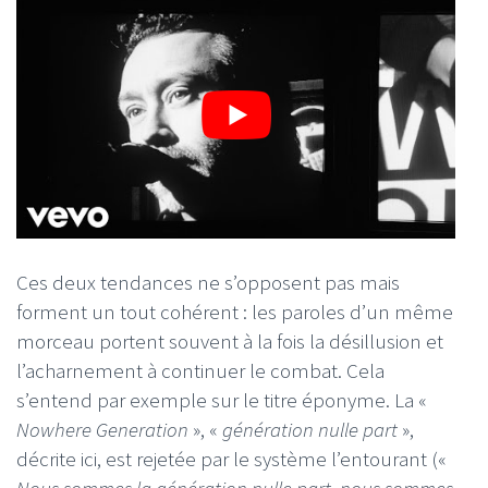
Ces deux tendances ne s’opposent pas mais
forment un tout cohérent : les paroles d’un même
morceau portent souvent à la fois la désillusion et
l’acharnement à continuer le combat. Cela
s’entend par exemple sur le titre éponyme. La «
Nowhere Generation
», «
génération nulle part
»,
décrite ici, est rejetée par le système l’entourant («
Nous sommes la génération nulle part, nous sommes