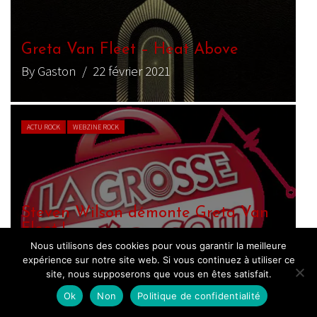
Greta Van Fleet – Heat Above
By Gaston
/ 22 février 2021
ACTU ROCK
WEBZINE ROCK
Steven Wilson démonte Greta Van
Fleet !
Nous utilisons des cookies pour vous garantir la meilleure
By Yann Landry
/ 13 mars 2019
expérience sur notre site web. Si vous continuez à utiliser ce
site, nous supposerons que vous en êtes satisfait.
Ok
Non
Politique de confidentialité
ACTU ROCK
WEBZINE ROCK