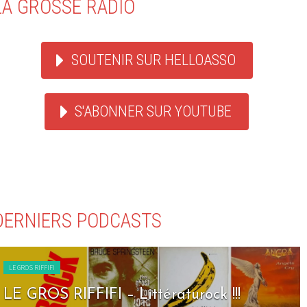
LA GROSSE RADIO
SOUTENIR SUR HELLOASSO
S'ABONNER SUR YOUTUBE
DERNIERS PODCASTS
LE GROS RIFFIFI
LE GROS RIFFIFI – Seven Days To Rock !!!