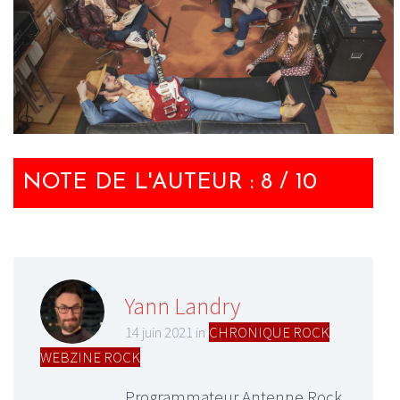
NOTE DE L'AUTEUR : 8 / 10
Yann Landry
14 juin 2021 in
CHRONIQUE ROCK
,
WEBZINE ROCK
Programmateur Antenne Rock.