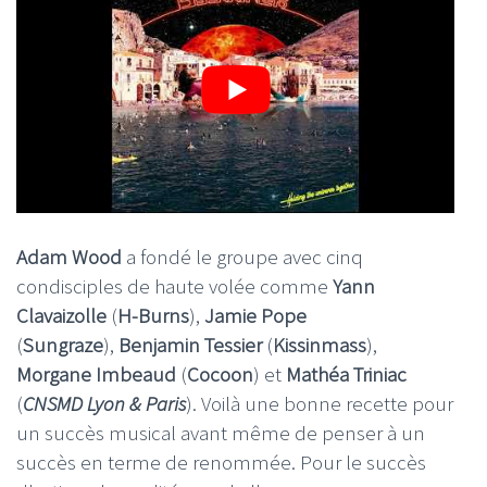
Adam Wood
a fondé le groupe avec cinq
condisciples de haute volée comme
Yann
Clavaizolle
(
H-Burns
),
Jamie Pope
(
Sungraze
),
Benjamin Tessier
(
Kissinmass
),
Morgane Imbeaud
(
Cocoon
) et
Mathéa Triniac
(
CNSMD Lyon & Paris
). Voilà une bonne recette pour
un succès musical avant même de penser à un
succès en terme de renommée. Pour le succès