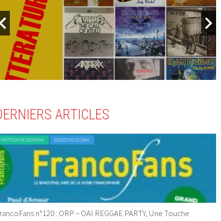
DERNIERS ARTICLES
PARTENAIRE GENERAL
WEBZINE GLOBAL
rancoFans n°120 : ORP – OAI REGGAE PARTY, Une Touche