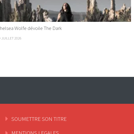
helsea Wolfe dévoile The Dark
9 JUILLET 2026
SOUMETTRE SON TITRE
MENTIONS LEGALES