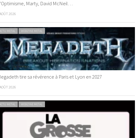
’Optimisme, Marty, David McNeil…
 AOÛT 2026
ACTU METAL
WEBZINE METAL
egadeth tire sa révérence à Paris et Lyon en 2027
 AOÛT 2026
ACTU METAL
WEBZINE METAL