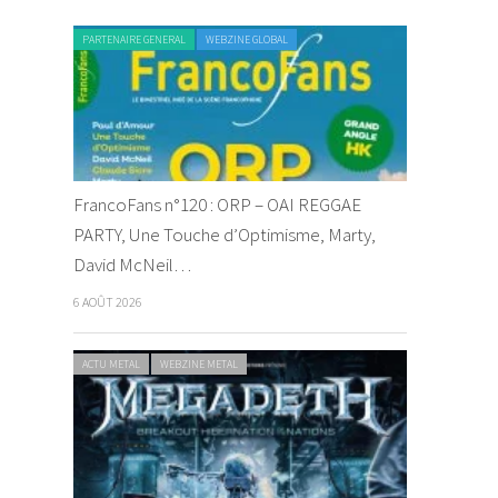
PARTENAIRE GENERAL
WEBZINE GLOBAL
FrancoFans n°120 : ORP – OAI REGGAE
PARTY, Une Touche d’Optimisme, Marty,
David McNeil…
6 AOÛT 2026
ACTU METAL
WEBZINE METAL