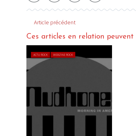
Article précédent
Ces articles en relation peuvent a
LE GROS RIFFIF
LE GRO
ACTU ROCK
WEBZINE ROCK
Christm