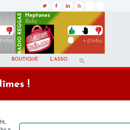
REGGAE
Heptones
Baby
RADIO
d'infos
+ d'infos
BOUTIQUE
L’ASSO
îmes !
ht,
his Is