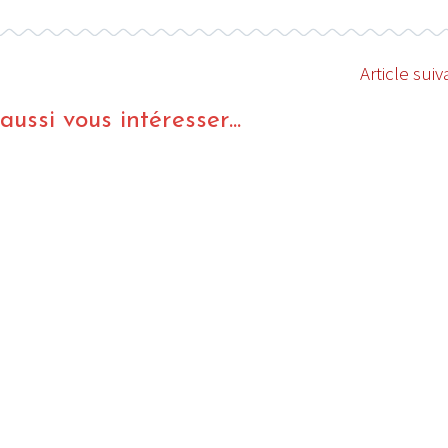
Article suiv
ussi vous intéresser...
I
LE GROS RIFFIFI
S RIFFIFI –
LE GROS RIFFIFI – Su
as Riffifi 2025 !!!
The Covers !!!