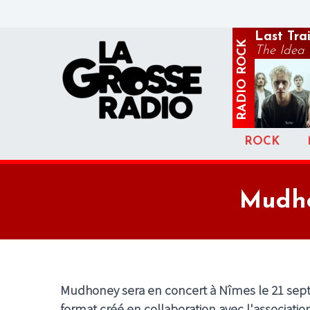
Last Tra
ROCK
The Idea 
RADIO
ROCK
Mudho
Mudhoney sera en concert à Nîmes le 21 septe
format créé en collaboration avec l'associati