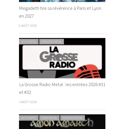
Megadeth tire sa révérence à Paris et Lyon
en 2027
6 AOÛT 2026
ACTU METAL
WEBZINE METAL
La Grosse Radio Metal : les entrées 2026 #31
et #32
4 AOÛT 2026
ACTU METAL
VIDEO METAL
WEBZINE METAL