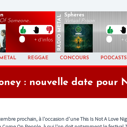
in
Spheres
METAL
Of Someone...
Virtual Prison
RADIO
+ d'infos
+ 
METAL
REGGAE
CONCOURS
PODCASTS
ney : nouvelle date pour N
mbre prochain, à l'occasion d'une This Is Not A Love Nig
on Come On People, à qui l'on doit notamment le festival
T