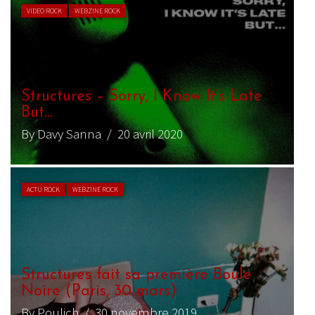
VIDEO ROCK
WEBZINE ROCK
Structures – Sorry, I Know It’s Late
But…
By Davy Sanna
/ 20 avril 2020
ACTU ROCK
WEBZINE ROCK
Structures fait sa première Boule
Noire (Paris, 30 mars)
By Poulich
/ 30 novembre 2019