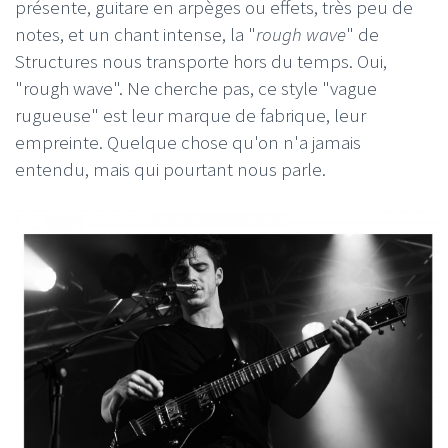
présente, guitare en arpèges ou effets, très peu de
notes, et un chant intense, la "
rough wave
" de
Structures nous transporte hors du temps. Oui,
"rough wave". Ne cherche pas, ce style "vague
rugueuse" est leur marque de fabrique, leur
empreinte. Quelque chose qu'on n'a jamais
entendu, mais qui pourtant nous parle.