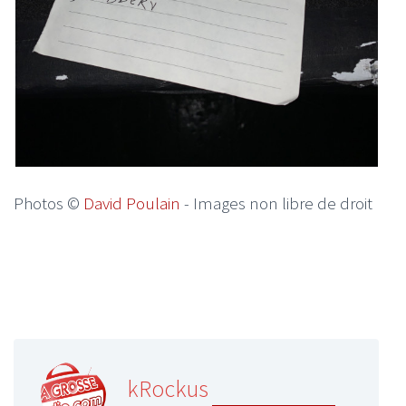
Photos ©
David Poulain
- Images non libre de droit
kRockus