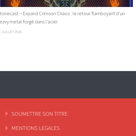
tonecast – Expand Crimson Chaos : le retour flamboyant d’un
eavy metal forgé dans l’acier
8 JUILLET 2026
SOUMETTRE SON TITRE
MENTIONS LEGALES