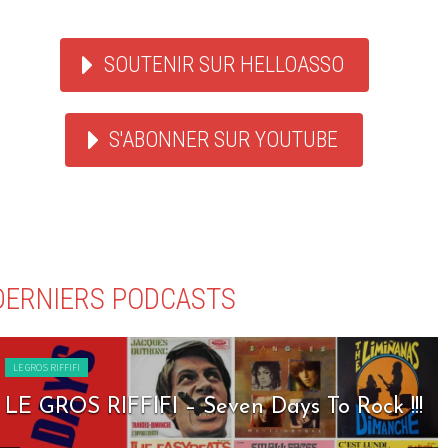
SOUTENIR SUR HELLOASSO
S'ABONNER SUR YOUTUBE
DERNIERS PODCASTS
LE GROS RIFFIFI
LE GROS RIFFIFI – Seven Days To Rock !!!