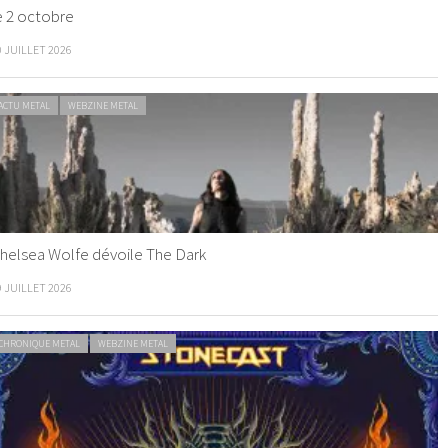
e 2 octobre
0 JUILLET 2026
ACTU METAL
WEBZINE METAL
helsea Wolfe dévoile The Dark
9 JUILLET 2026
CHRONIQUE METAL
WEBZINE METAL