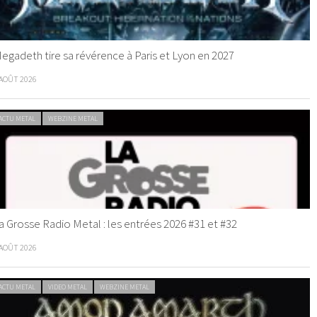
egadeth tire sa révérence à Paris et Lyon en 2027
 AOÛT 2026
ACTU METAL
WEBZINE METAL
a Grosse Radio Metal : les entrées 2026 #31 et #32
 AOÛT 2026
ACTU METAL
VIDEO METAL
WEBZINE METAL