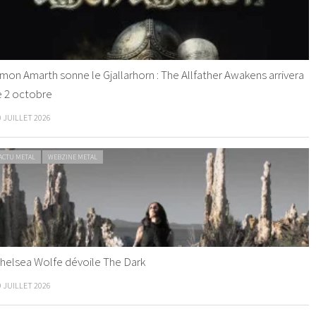
mon Amarth sonne le Gjallarhorn : The Allfather Awakens arrivera
e 2 octobre
0 JUILLET 2026
ACTU METAL
WEBZINE METAL
helsea Wolfe dévoile The Dark
9 JUILLET 2026