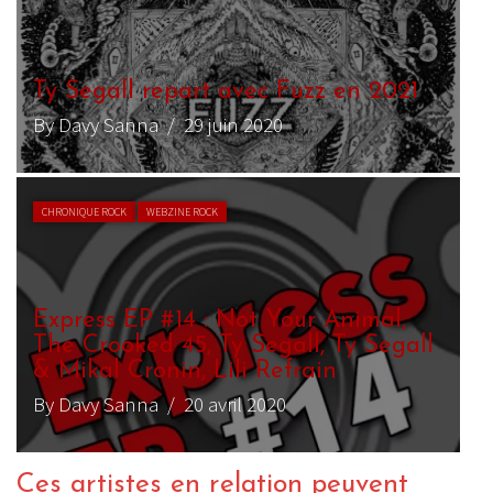
Ty Segall repart avec Fuzz en 2021
By Davy Sanna
/ 29 juin 2020
CHRONIQUE ROCK
WEBZINE ROCK
Express EP #14 : Not Your Animal,
The Crooked 45, Ty Segall, Ty Segall
& Mikal Cronin, Lili Refrain
By Davy Sanna
/ 20 avril 2020
Ces artistes en relation peuvent