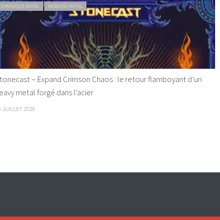
CHRONIQUE METAL
WEBZINE METAL
tonecast – Expand Crimson Chaos : le retour flamboyant d’un
eavy metal forgé dans l’acier
8 JUILLET 2026