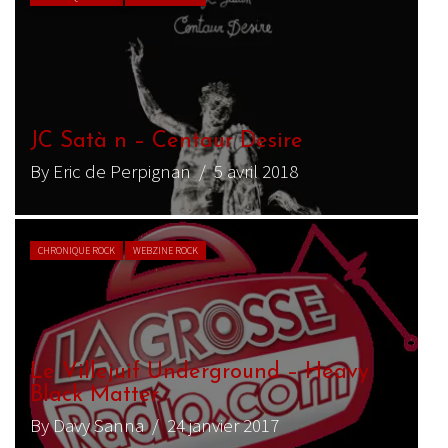
JC Satà n – Centaur Desire
By Eric de Perpignan
/ 5 avril 2018
CHRONIQUE ROCK
WEBZINE ROCK
Le Villejuif Underground – Heavy
Black Matter
By Davy Sanna
/ 24 janvier 2017