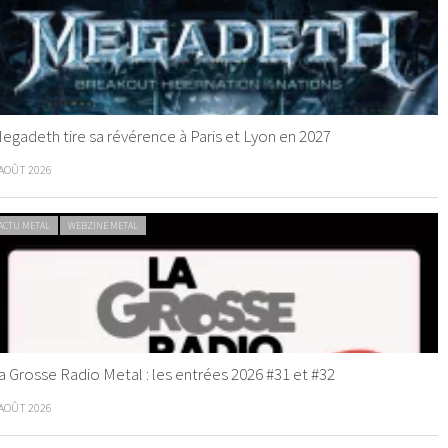
egadeth tire sa révérence à Paris et Lyon en 2027
 AOÛT 2026
ACTU METAL
WEBZINE METAL
a Grosse Radio Metal : les entrées 2026 #31 et #32
 AOÛT 2026