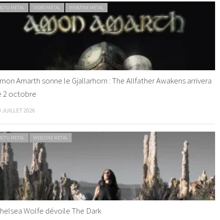
ACTU METAL
VIDEO METAL
WEBZINE METAL
mon Amarth sonne le Gjallarhorn : The Allfather Awakens arrivera
e 2 octobre
0 JUILLET 2026
ACTU METAL
WEBZINE METAL
helsea Wolfe dévoile The Dark