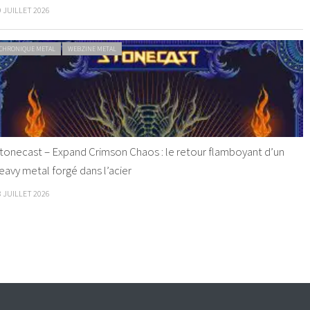
9 JUILLET 2026
CHRONIQUE METAL
WEBZINE METAL
tonecast – Expand Crimson Chaos : le retour flamboyant d’un
eavy metal forgé dans l’acier
8 JUILLET 2026