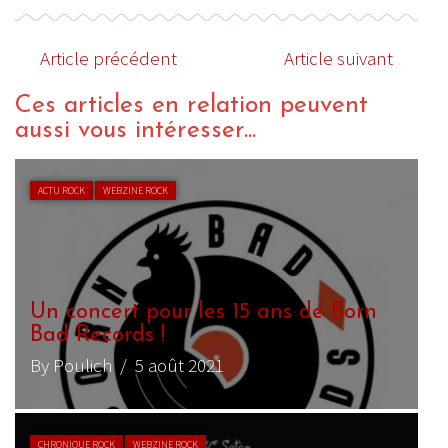
Article précédent
Article suivant
Ces articles en relation peuvent
aussi vous intéresser...
ACTU ROCK
WEBZINE ROCK
Un concert pour les 15 ans de Born
Bad Records !
By Poulich
/ 5 août 2021
CHRONIQUE ROCK
WEBZINE ROCK