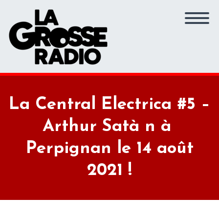
La Central Electrica #5 –
Arthur Satà n à
Perpignan le 14 août
2021 !