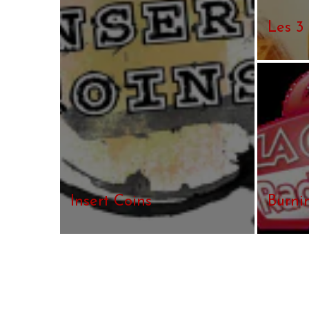
Les 3
Insert Coins
Burni