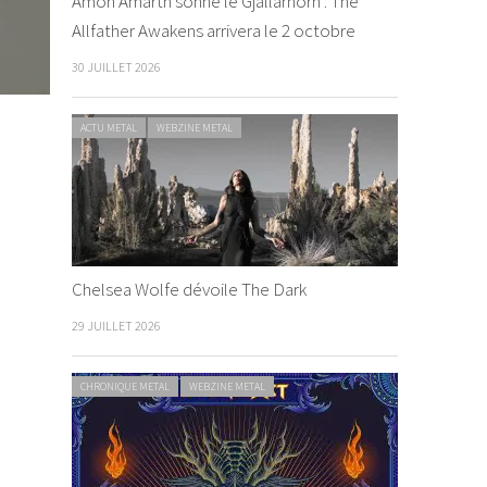
Amon Amarth sonne le Gjallarhorn : The
Allfather Awakens arrivera le 2 octobre
30 JUILLET 2026
ACTU METAL
WEBZINE METAL
Chelsea Wolfe dévoile The Dark
29 JUILLET 2026
CHRONIQUE METAL
WEBZINE METAL