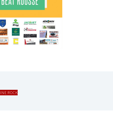
LE GROS RIFFIFI
LE 
 –
LE GROS RIFFIFI – Surfin’
LE
025 !!!
The Covers !!!
Li
INE ROCK