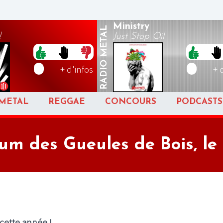
Ministry
METAL
!
Just Stop Oil
RADIO
+ d'infos
+ 
METAL
REGGAE
CONCOURS
PODCASTS
m des Gueules de Bois, le 
 cette année !