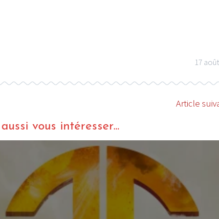
17 aoû
Article suiv
ussi vous intéresser...