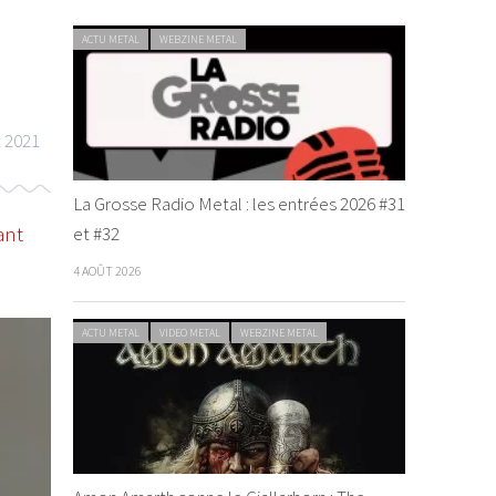
ACTU METAL
WEBZINE METAL
t 2021
La Grosse Radio Metal : les entrées 2026 #31
ant
et #32
4 AOÛT 2026
ACTU METAL
VIDEO METAL
WEBZINE METAL