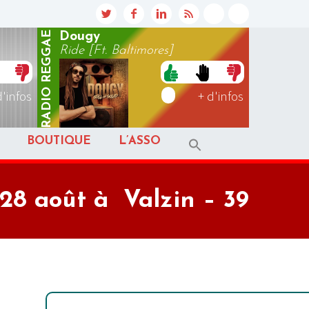
REGGAE
Dougy
Ride [Ft. Baltimores]
RADIO
d'infos
+ d'infos
BOUTIQUE
L’ASSO
28 août à Valzin – 39