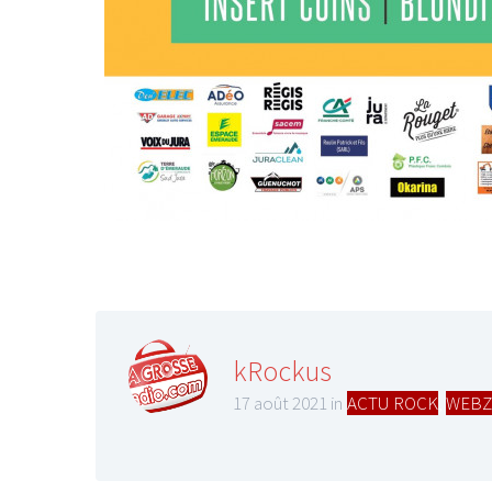
LE GROS RIFFIFI
LE GROS RIFFIFI
Christmas Riffifi 2
kRockus
17 août 2021 in
ACTU ROCK
,
WEBZ