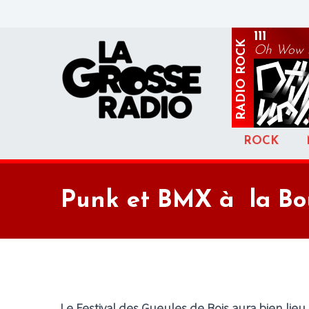
111
ROCK
Oh Wow 
RADIO
ROCK
Punk et BMX à la Bou
Le
Festival des Gueules de Bois
aura bien lieu