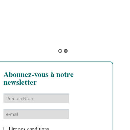
L’his
UNE 
By La 
Abonnez-vous à notre
newsletter
Lire nos
conditions