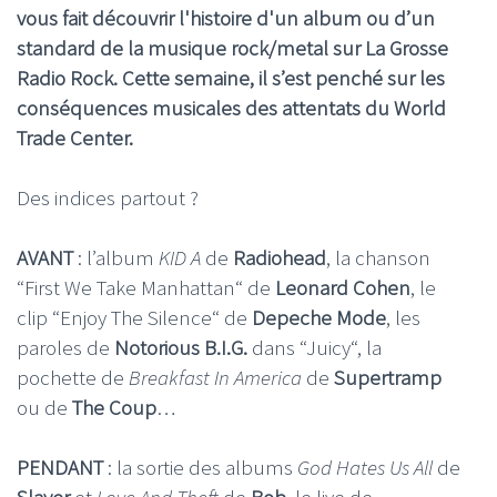
vous fait découvrir l'histoire d'un album ou d’un
standard de la musique rock/metal sur La Grosse
Radio Rock. Cette semaine, il s’est penché sur les
conséquences musicales des attentats du World
Trade Center.
Des indices partout ?
AVANT
: l’album
KID A
de
Radiohead
, la chanson
“First We Take Manhattan“ de
Leonard Cohen
, le
clip “Enjoy The Silence“ de
Depeche Mode
, les
paroles de
Notorious B.I.G.
dans “Juicy“, la
pochette de
Breakfast In America
de
Supertramp
ou de
The Coup
…
PENDANT
: la sortie des albums
God Hates Us All
de
Slayer
et
Love And Theft
de
Bob
, le live de