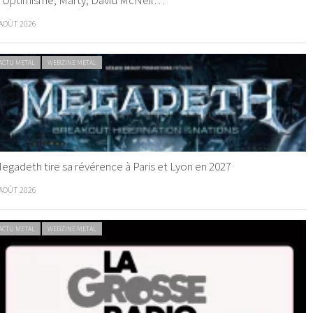
 AOÛT 2026
ACTU METAL
WEBZINE METAL
egadeth tire sa révérence à Paris et Lyon en 2027
 AOÛT 2026
ACTU METAL
WEBZINE METAL