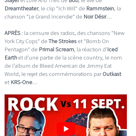
Dreamtheater
, le clip “Ich Will“ de
Rammstein
, la
chanson “Le Grand Incendie“ de
Noir Désir
…
APRÈS
: la censure des radios, des chansons “New
York City Cops“ de
The Strokes
et “Bomb On
Pentagon“ de
Primal Scream
, la réaction d’
Iced
Earth
et d’une partie de la scène country, le nom
de l’album de Bleed American de Jimmy Eat
World, le rejet des commémorations par
Outkast
et
KRS-One
…