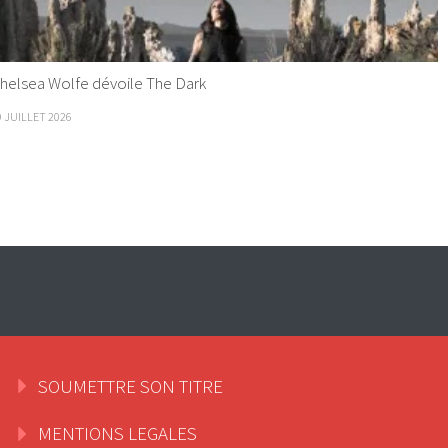
helsea Wolfe dévoile The Dark
9 JUILLET 2026
SOUMETTRE SON TITRE
MENTIONS LEGALES