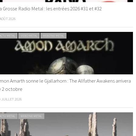
a Grosse Radio Metal : les entrées 2026 #31 et #32
 AOÛT 2026
ACTU METAL
VIDEO METAL
WEBZINE METAL
mon Amarth sonne le Gjallarhorn : The Allfather Awakens arrivera
e 2 octobre
0 JUILLET 2026
ACTU METAL
WEBZINE METAL