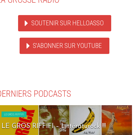
SOUTENIR SUR HELLOASSO
S'ABONNER SUR YOUTUBE
DERNIERS PODCASTS
LE GROS RIFFIFI
LE GROS RIFFIFI – Seven Days To Rock !!!