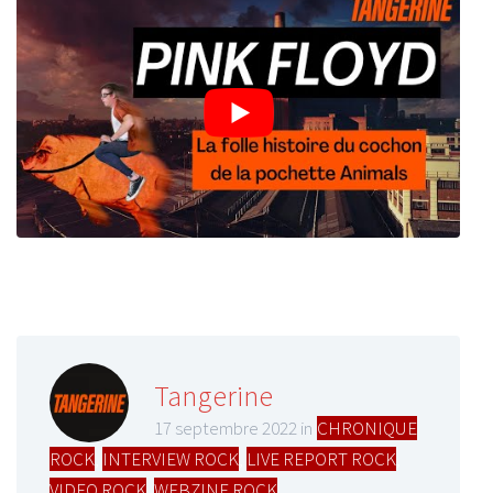
Tangerine
17 septembre 2022 in
CHRONIQUE
ROCK
,
INTERVIEW ROCK
,
LIVE REPORT ROCK
,
VIDEO ROCK
,
WEBZINE ROCK