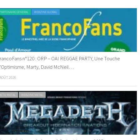
PARTENAIRE GENERAL
WEBZINE GLOBAL
rancoFans n°120 : ORP – OAI REGGAE PARTY, Une Touche
’Optimisme, Marty, David McNeil…
 AOÛT 2026
ACTU METAL
WEBZINE METAL