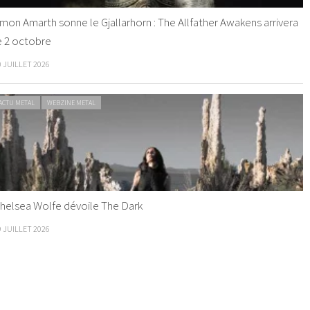
mon Amarth sonne le Gjallarhorn : The Allfather Awakens arrivera
e 2 octobre
0 JUILLET 2026
ACTU METAL
WEBZINE METAL
helsea Wolfe dévoile The Dark
9 JUILLET 2026