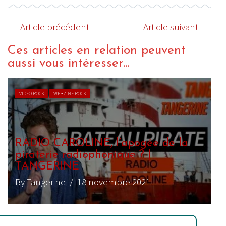
Article précédent
Article suivant
Ces articles en relation peuvent
aussi vous intéresser...
VIDEO ROCK
WEBZINE ROCK
RADIO CAROLINE, l’apogée de la
piraterie radiophonique ? |
TANGERINE
By Tangerine
/ 18 novembre 2021