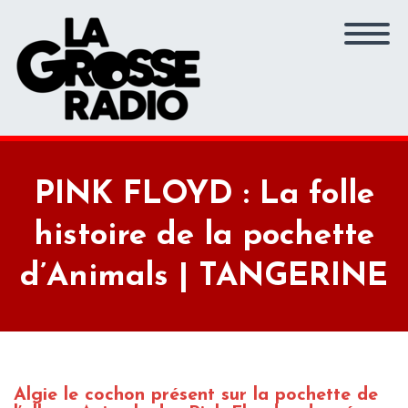
PINK FLOYD : La folle
histoire de la pochette
d’Animals | TANGERINE
Algie le cochon présent sur la pochette de