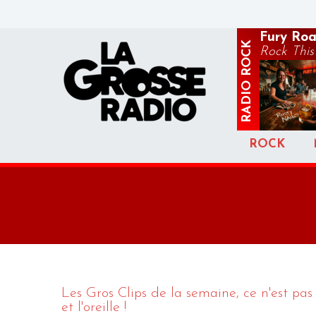
Fury Ro
ROCK
Rock Thi
RADIO
ROCK
Les Gros Clips de la semaine, ce n'est pas u
et l'oreille !