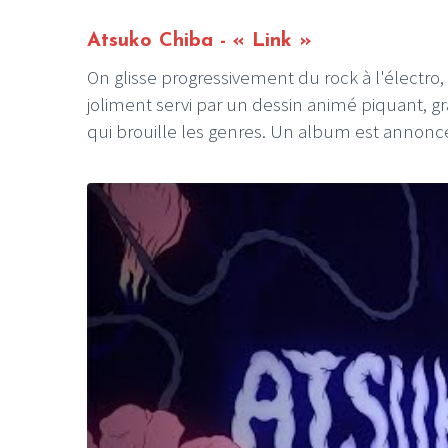
Atsuko Chiba - « Link »
On glisse progressivement du rock à l'électro,
joliment servi par un dessin animé piquant, gra
qui brouille les genres. Un album est annonc
LE GROS RIFFIFI
LE GROS RIFFIF
LE GROS RIFFIFI –
LE GRO
Christmas Riffifi 2025 !!!
The Cov