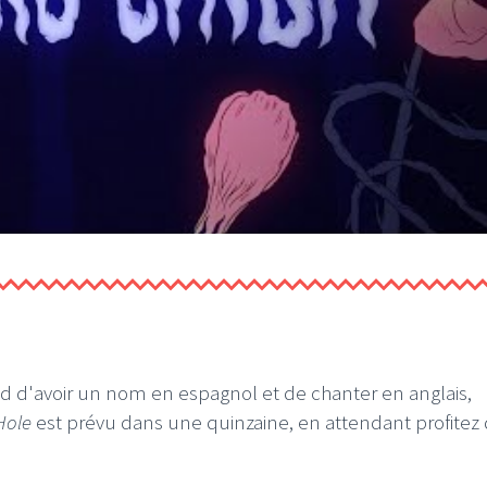
 d'avoir un nom en espagnol et de chanter en anglais,
Hole
est prévu dans une quinzaine, en attendant profitez