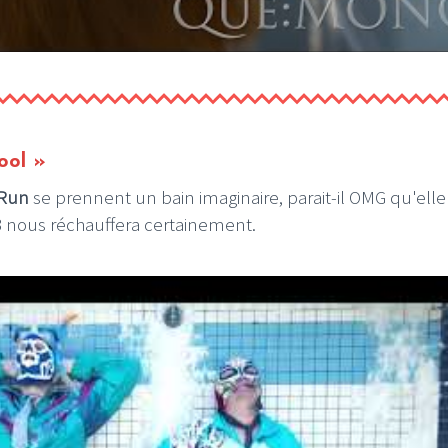
ool »
 Run
se prennent un bain imaginaire, parait-il OMG qu'elle
3 nous réchauffera certainement.