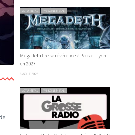
ACTU METAL
WEBZINE METAL
Megadeth tire sa révérence à Paris et Lyon
en 2027
6 AOÛT 2026
ACTU METAL
WEBZINE METAL
 de