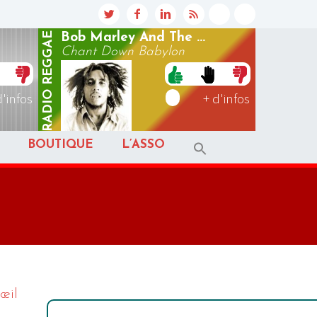
REGGAE
Bob Marley And The ...
Chant Down Babylon
RADIO
d'infos
+ d'infos
BOUTIQUE
L’ASSO
'œil