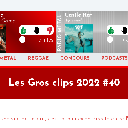
ad
Castle Rat
METAL
s Game
Wizard
RADIO
+ d'infos
+ 
METAL
REGGAE
CONCOURS
PODCASTS
Les Gros clips 2022 #40
ne vue de l'esprit, c'est la connexion directe entre l