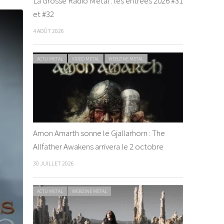
La Grosse Radio Metal : les entrées 2026 #31
et #32
4 AOÛT 2026
ACTU METAL
VIDEO METAL
WEBZINE METAL
Amon Amarth sonne le Gjallarhorn : The
Allfather Awakens arrivera le 2 octobre
30 JUILLET 2026
ACTU METAL
WEBZINE METAL