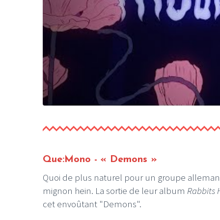
Que:Mono - « Demons »
Quoi de plus naturel pour un groupe allemand
mignon hein. La sortie de leur album
Rabbits 
cet envoûtant "Demons".