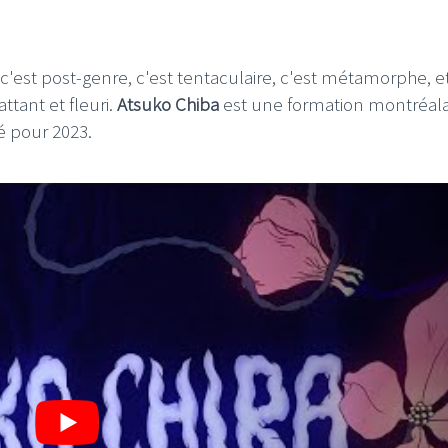
 c'est post-genre, c'est tentaculaire, c'est métamorphe, e
ttant et fleuri.
Atsuko Chiba
est une formation montréala
é pour 2023.
I
LE GROS RIFFIFI
S RIFFIFI – Surfin’
LE GROS RIFFIFI –
ers !!!
Littératurock !!!