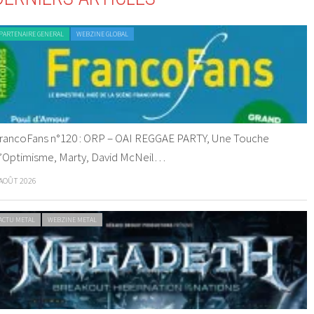
PARTENAIRE GENERAL
WEBZINE GLOBAL
rancoFans n°120 : ORP – OAI REGGAE PARTY, Une Touche
’Optimisme, Marty, David McNeil…
 AOÛT 2026
ACTU METAL
WEBZINE METAL