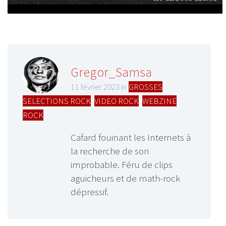
Gregor_Samsa
11 février 2023 in
GROSSES
SELECTIONS ROCK
,
VIDEO ROCK
,
WEBZINE
ROCK
Cafard fouinant les Internets à
la recherche de son
improbable. Féru de clips
aguicheurs et de math-rock
dépressif.