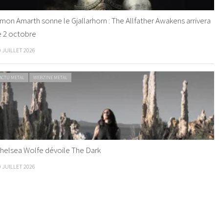
mon Amarth sonne le Gjallarhorn : The Allfather Awakens arrivera
e 2 octobre
0 JUILLET 2026
ACTU METAL
WEBZINE METAL
helsea Wolfe dévoile The Dark
9 JUILLET 2026