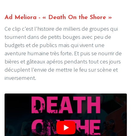
Ad Meliora - « Death On the Shore »
Ce clip c'est l'histoire de milliers de groupes qui
tournent dans de petits bouges avec peu de
budgets et de publics mais qui vivent une
aventure humaine très forte. Et puis se nourrir de
bières et gâteaux apéros pendants tout ces jours
décuplent l'envie de mettre le feu sur scène et
inversement.