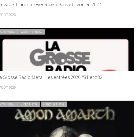
egadeth tire sa révérence à Paris et Lyon en 2027
 AOÛT 2026
ACTU METAL
WEBZINE METAL
a Grosse Radio Metal : les entrées 2026 #31 et #32
 AOÛT 2026
ACTU METAL
VIDEO METAL
WEBZINE METAL