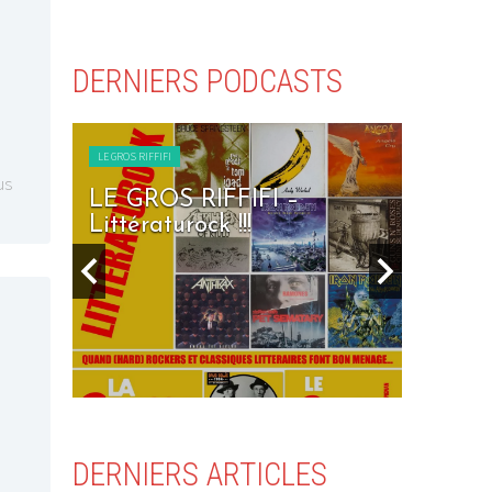
DERNIERS PODCASTS
LE GROS RIFFIFI
us
I –
LE GROS RIFFIFI – Seven
Days To Rock !!!
DERNIERS ARTICLES