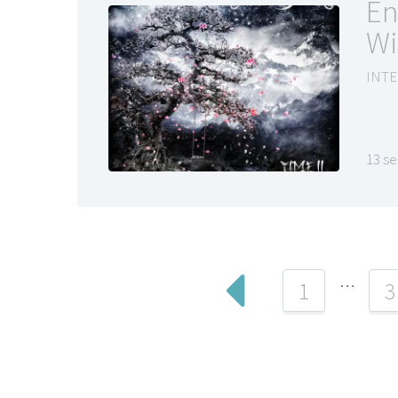
En
Wi
INTE
13 s
…
1
3