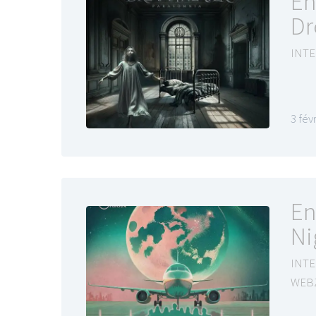
En
Dr
INTE
LE GROS RIFFIFI
3 fév
LE GROS RIFFIFI –
L
Christmas Riffifi 2025 !!!
T
En
Ni
INTE
WEB