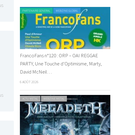
us
PARTENAIRE GENERAL
WEBZINE GLOBAL
FrancoFans n°120 : ORP – OAI REGGAE
PARTY, Une Touche d’Optimisme, Marty,
David McNeil…
6 AOÛT 2026
us
ACTU METAL
WEBZINE METAL