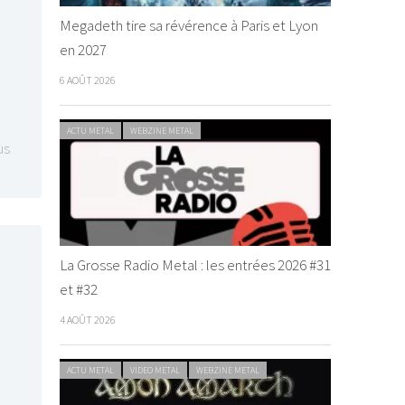
Megadeth tire sa révérence à Paris et Lyon
en 2027
6 AOÛT 2026
ACTU METAL
WEBZINE METAL
us
La Grosse Radio Metal : les entrées 2026 #31
et #32
4 AOÛT 2026
ACTU METAL
VIDEO METAL
WEBZINE METAL