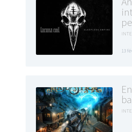
An
in
pe
INTE
13 fé
En
ba
INTE