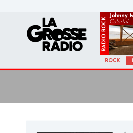
Johnny 
ROCK
Colorful
RADIO
ROCK