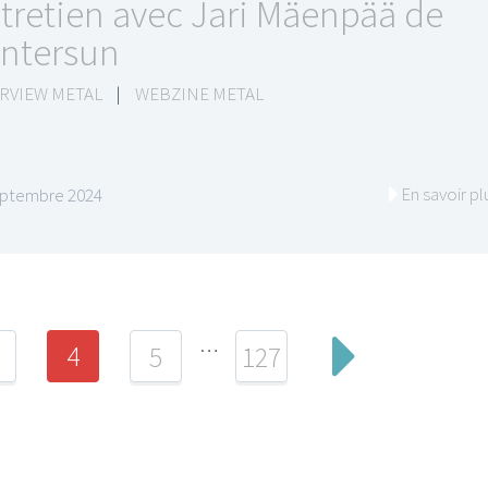
tretien avec Jari Mäenpää de
ntersun
RVIEW METAL
|
WEBZINE METAL
En savoir pl
eptembre 2024
…
4
5
127