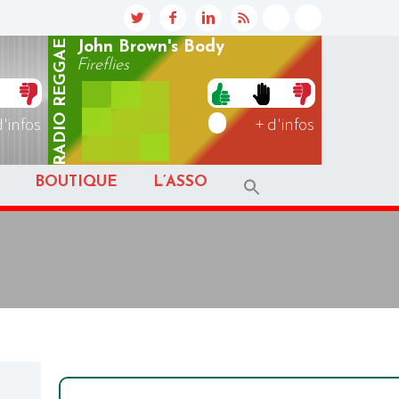
REGGAE
John Brown's Body
Fireflies
RADIO
d'infos
+ d'infos
BOUTIQUE
L’ASSO