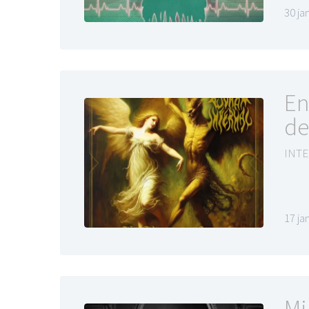
30 ja
En
de
INTE
17 ja
Mi