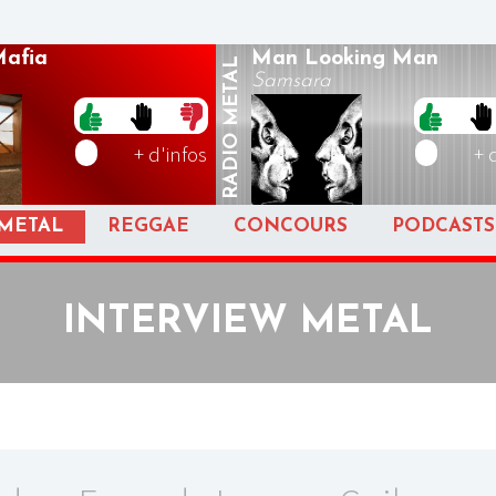
Mafia
Man Looking Man
METAL
Samsara
RADIO
+ d'infos
+ 
METAL
REGGAE
CONCOURS
PODCASTS
INTERVIEW METAL