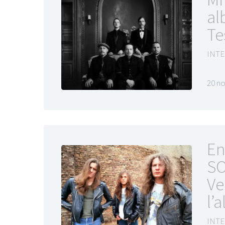
al
Te
INTE
20 n
En
SO
Ve
l’
INTE