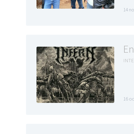
14 n
En
INTE
16 o