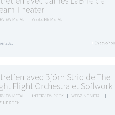
tretien avec James LaBrie de
eam Theater
RVIEW METAL
|
WEBZINE METAL
LE GROS RIFFIFI
LE GROS RIFFIFI
En savoir pl
rier 2025
E GROS RIFFIFI – Surfin’
LE GROS RIFFIF
he Covers !!!
Littératurock !!!
tretien avec Björn Strid de The
ght Flight Orchestra et Soilwork
RVIEW METAL
|
INTERVIEW ROCK
|
WEBZINE METAL
|
ZINE ROCK