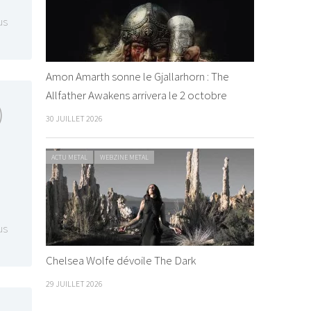
us
Amon Amarth sonne le Gjallarhorn : The
Allfather Awakens arrivera le 2 octobre
)
30 JUILLET 2026
ACTU METAL
WEBZINE METAL
us
Chelsea Wolfe dévoile The Dark
29 JUILLET 2026