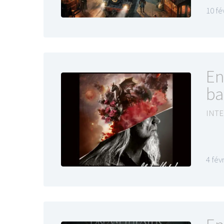
10 fé
En
ba
INTE
4 fév