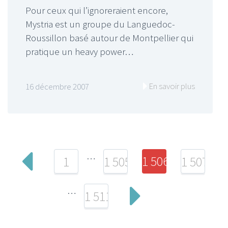
Pour ceux qui l’ignoreraient encore,
Mystria est un groupe du Languedoc-
Roussillon basé autour de Montpellier qui
pratique un heavy power…
En savoir plus
16 décembre 2007
…
1 506
1
1 505
1 507
…
1 511