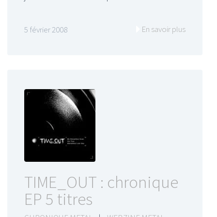
En savoir plus
5 février 2008
TIME_OUT : chronique
EP 5 titres