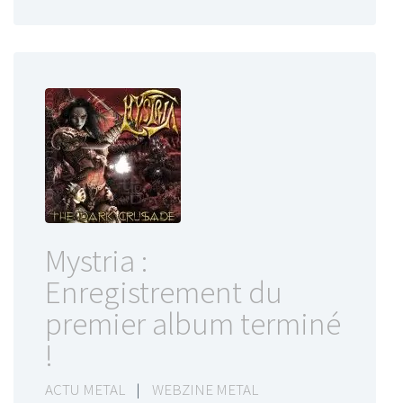
Mystria :
Enregistrement du
premier album terminé
!
ACTU METAL
|
WEBZINE METAL