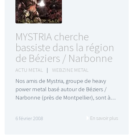
MYSTRIA cherche
bassiste dans la région
de Béziers / Narbonne
ACTU METAL
|
WEBZINE METAL
Nos amis de Mystria, groupe de heavy
power metal basé autour de Béziers /
Narbonne (près de Montpellier), sont à…
En savoir plus
6 février 2008