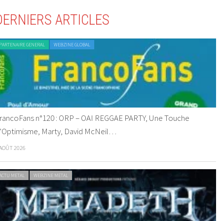
DERNIERS ARTICLES
PARTENAIRE GENERAL
WEBZINE GLOBAL
rancoFans n°120 : ORP – OAI REGGAE PARTY, Une Touche
’Optimisme, Marty, David McNeil…
 AOÛT 2026
ACTU METAL
WEBZINE METAL