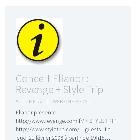
Concert Elianor :
Revenge + Style Trip
ACTU METAL
|
WEBZINE METAL
Elianor présente
http://www.revenge.com.fr/ + STYLE TRIP
http://www.styletrip.com/ + guests Le
jeudi 21 février 2008 à partir de 19h15…