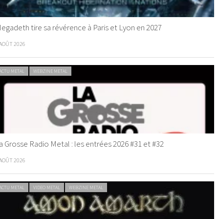
egadeth tire sa révérence à Paris et Lyon en 2027
 AOÛT 2026
ACTU METAL
WEBZINE METAL
a Grosse Radio Metal : les entrées 2026 #31 et #32
 AOÛT 2026
ACTU METAL
VIDEO METAL
WEBZINE METAL