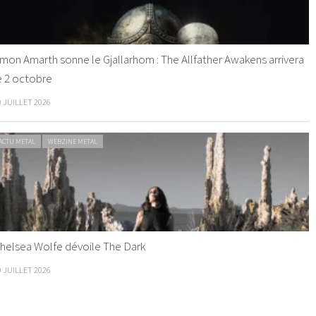
mon Amarth sonne le Gjallarhorn : The Allfather Awakens arrivera
e 2 octobre
0 JUILLET 2026
ACTU METAL
WEBZINE METAL
helsea Wolfe dévoile The Dark
9 JUILLET 2026