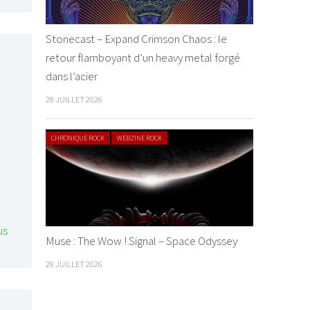
Stonecast – Expand Crimson Chaos : le
retour flamboyant d’un heavy metal forgé
dans l’acier
28 JUILLET 2026
CHRONIQUE ROCK
WEBZINE ROCK
us
Muse : The Wow ! Signal – Space Odyssey
28 JUILLET 2026