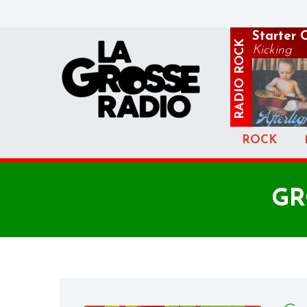
Starter 
ROCK
Kicking
RADIO
ROCK
GR