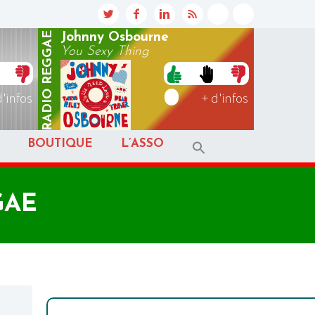
REGGAE
Johnny Osbourne
You Sexy Thing
RADIO
d'infos
+ d'infos
BOUTIQUE
L’ASSO
GAE