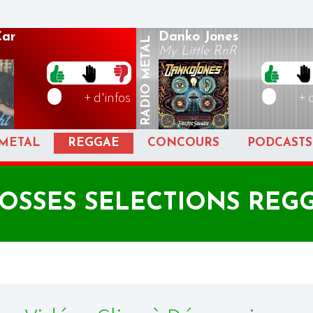
Car
Danko Jones
METAL
My Little RnR
RADIO
+ d'infos
+ 
METAL
REGGAE
CONCOURS
PODCASTS
OSSES SELECTIONS REG