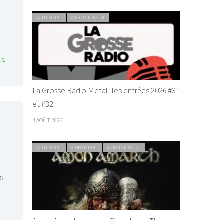
ACTU METAL
WEBZINE METAL
us
La Grosse Radio Metal : les entrées 2026 #31
et #32
4 AOÛT 2026
ACTU METAL
VIDEO METAL
WEBZINE METAL
es