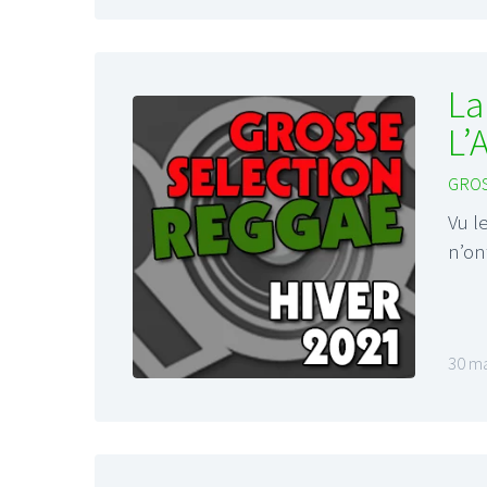
La
L’
GROS
Vu l
n’on
30 ma