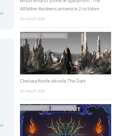
Amon Amarth sonne le Gjallarhorn : The
Allfather Awakens arrivera le 2 octobre
us
30 JUILLET 2026
ACTU METAL
WEBZINE METAL
Chelsea Wolfe dévoile The Dark
29 JUILLET 2026
CHRONIQUE METAL
WEBZINE METAL
us