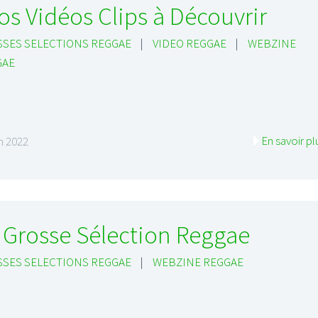
os Vidéos Clips à Découvrir
SES SELECTIONS REGGAE
|
VIDEO REGGAE
|
WEBZINE
GAE
I
LE GROS RIFFIFI
S RIFFIFI –
LE GROS RIFFIFI – Su
En savoir pl
in 2022
as Riffifi 2025 !!!
The Covers !!!
 Grosse Sélection Reggae
SES SELECTIONS REGGAE
|
WEBZINE REGGAE