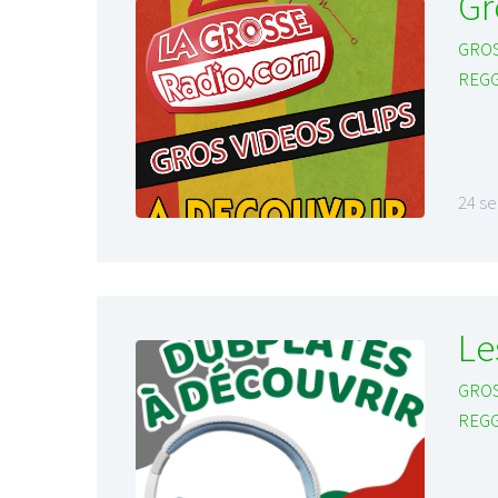
Gr
GROS
REG
24 s
Le
GROS
REG