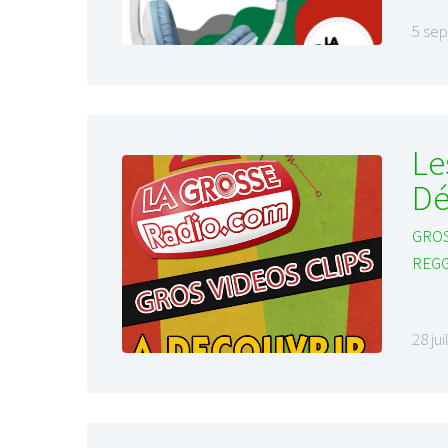
5 se
Le
Dé
GROS
REG
28 ju