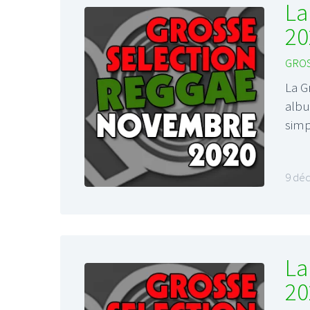
La
20
GROS
La G
albu
sim
9 dé
La
20