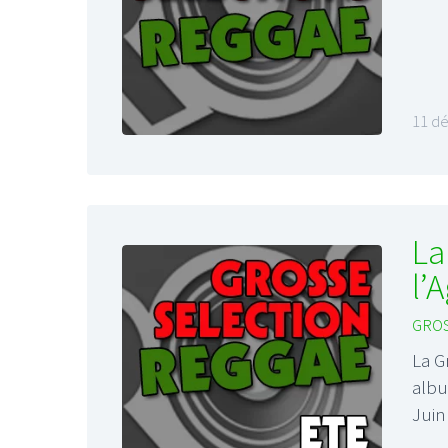
11 d
La
l’
GROS
La G
albu
Jui