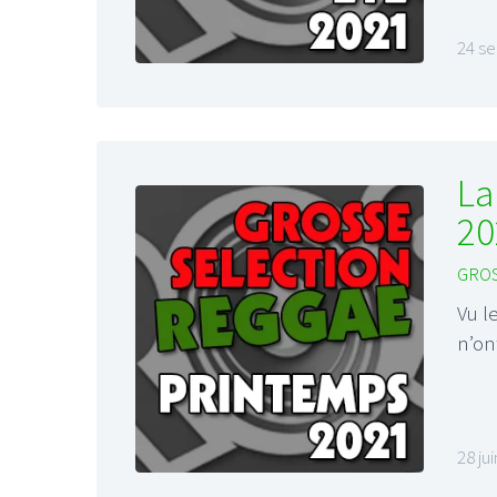
24 s
La
20
GROS
Vu l
n’on
28 ju