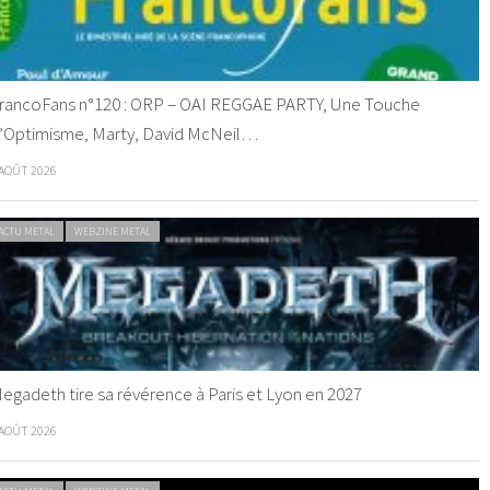
rancoFans n°120 : ORP – OAI REGGAE PARTY, Une Touche
’Optimisme, Marty, David McNeil…
 AOÛT 2026
ACTU METAL
WEBZINE METAL
egadeth tire sa révérence à Paris et Lyon en 2027
 AOÛT 2026