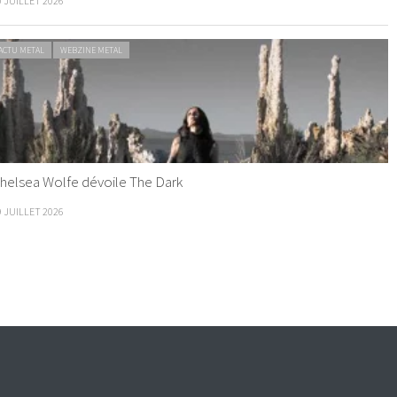
0 JUILLET 2026
ACTU METAL
WEBZINE METAL
helsea Wolfe dévoile The Dark
9 JUILLET 2026