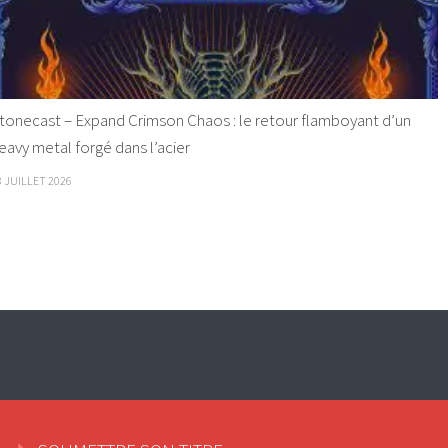
tonecast – Expand Crimson Chaos : le retour flamboyant d’un
eavy metal forgé dans l’acier
8 JUILLET 2026