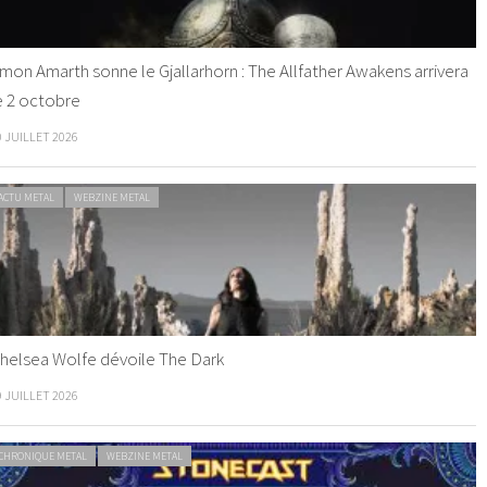
mon Amarth sonne le Gjallarhorn : The Allfather Awakens arrivera
e 2 octobre
0 JUILLET 2026
ACTU METAL
WEBZINE METAL
helsea Wolfe dévoile The Dark
9 JUILLET 2026
CHRONIQUE METAL
WEBZINE METAL