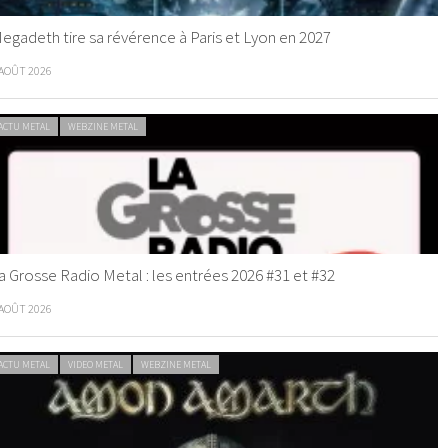
egadeth tire sa révérence à Paris et Lyon en 2027
 AOÛT 2026
ACTU METAL
WEBZINE METAL
a Grosse Radio Metal : les entrées 2026 #31 et #32
 AOÛT 2026
ACTU METAL
VIDEO METAL
WEBZINE METAL