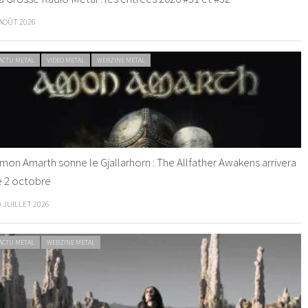
 AOÛT 2026
ACTU METAL
VIDEO METAL
WEBZINE METAL
mon Amarth sonne le Gjallarhorn : The Allfather Awakens arrivera
e 2 octobre
0 JUILLET 2026
ACTU METAL
WEBZINE METAL