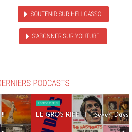
SOUTENIR SUR HELLOASSO
S'ABONNER SUR YOUTUBE
DERNIERS PODCASTS
LE GROS RIFFIFI
LE GROS RIFFIFI – Seven Days To Rock !!!