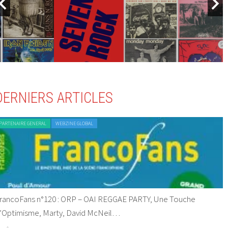
DERNIERS ARTICLES
PARTENAIRE GENERAL
WEBZINE GLOBAL
rancoFans n°120 : ORP – OAI REGGAE PARTY, Une Touche
’Optimisme, Marty, David McNeil…