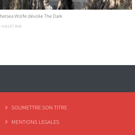
helsea Wolfe dévoile The Dark
9 JUILLET 2026
SOUMETTRE SON TITRE
MENTIONS LEGALES