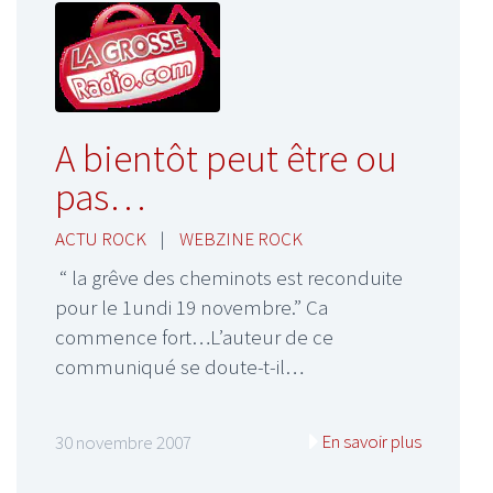
A bientôt peut être ou
pas…
ACTU ROCK
|
WEBZINE ROCK
“ la grêve des cheminots est reconduite
pour le 1undi 19 novembre.” Ca
commence fort…L’auteur de ce
communiqué se doute-t-il…
En savoir plus
30 novembre 2007