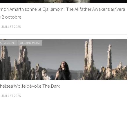
mon Amarth sonne le Gjallarhorn : The Allfather Awakens arrivera
e 2 octobre
0 JUILLET 2026
ACTU METAL
WEBZINE METAL
helsea Wolfe dévoile The Dark
9 JUILLET 2026