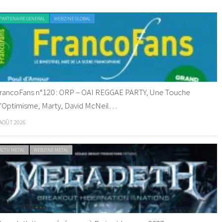
PARTENAIRE GENERAL
WEBZINE GLOBAL
rancoFans n°120 : ORP – OAI REGGAE PARTY, Une Touche
’Optimisme, Marty, David McNeil…
 AOÛT 2026
ACTU METAL
WEBZINE METAL