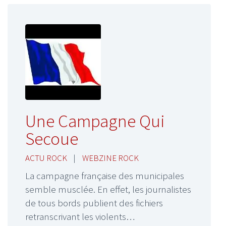
Une Campagne Qui
Secoue
ACTU ROCK
|
WEBZINE ROCK
La campagne française des municipales
semble musclée. En effet, les journalistes
de tous bords publient des fichiers
retranscrivant les violents…