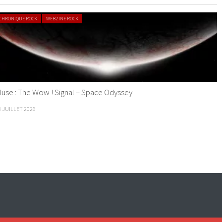
CHRONIQUE ROCK
WEBZINE ROCK
use : The Wow ! Signal – Space Odyssey
8 JUILLET 2026