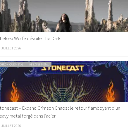
helsea Wolfe dévoile The Dark
9 JUILLET 2026
CHRONIQUE METAL
WEBZINE METAL
tonecast – Expand Crimson Chaos : le retour flamboyant d’un
eavy metal forgé dans l’acier
8 JUILLET 2026