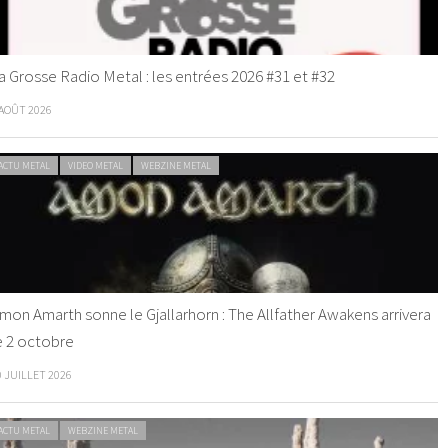
a Grosse Radio Metal : les entrées 2026 #31 et #32
 AOÛT 2026
ACTU METAL
VIDEO METAL
WEBZINE METAL
mon Amarth sonne le Gjallarhorn : The Allfather Awakens arrivera
e 2 octobre
0 JUILLET 2026
ACTU METAL
WEBZINE METAL