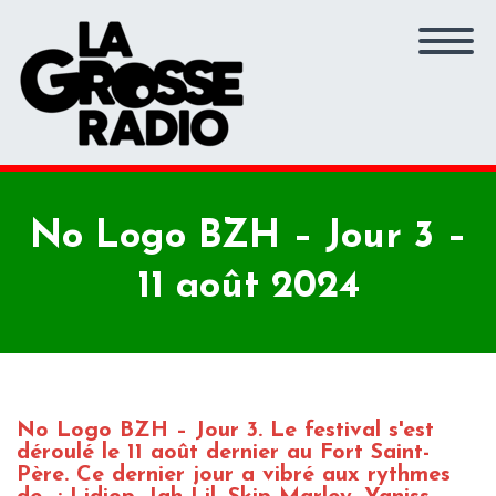
No Logo BZH – Jour 3 –
11 août 2024
No Logo BZH – Jour 3. Le festival s'est
déroulé le 11 août dernier au Fort Saint-
Père. Ce dernier jour a vibré aux rythmes