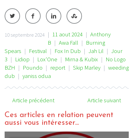
|
11 aout 2024
|
Anthony
10 septembre 2024
B
|
Awa Fall
|
Burning
Spears
|
Festival
|
Fox In Dub
|
Jah Lil
|
Jour
3
|
Lidiop
|
Lox'One
|
Mirna & Kubix
|
No Logo
BZH
|
Poundo
|
report
|
Skip Marley
|
weeding
dub
|
yaniss odua
Article précédent
Article suivant
Ces articles en relation peuvent
aussi vous intéresser...