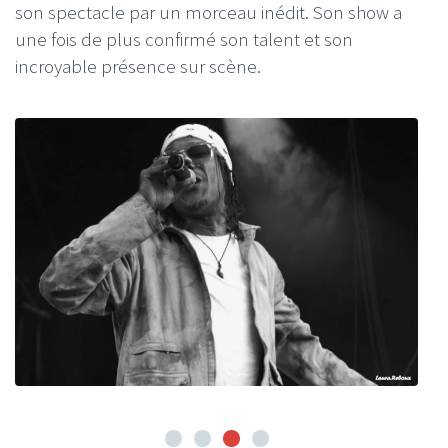
son spectacle par un morceau inédit. Son show a
une fois de plus confirmé son talent et son
incroyable présence sur scène.